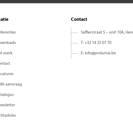
atie
Contact
ferenties
Saffierstraat 5 – unit 10A, Her
ownloads
T: +32 14 25 07 70
et merk
E: info@prolumia.be
ontact
acatures
MA aanvraag
atalogus
wsletter
chtadvies