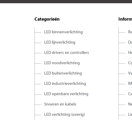
Categorieën
Inform
LED binnenverlichting
Re
LED lijnverlichting
D
LED drivers en controllers
H
LED noodverlichting
C
LED buitenverlichting
V
LED industrieverlichting
R
LED openbare verlichting
C
Snoeren en kabels
Ne
LED verlichting (overig)
Li