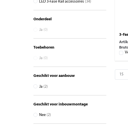
LED 3-Fase Rail accessoires
(34)
Onderdeel
Ja
(0)
3-Fa
Arti
Bruto
Toebehoren
V
Ja
(0)
Geschikt voor aanbouw
Ja
(2)
Geschikt voor inbouwmontage
Nee
(2)