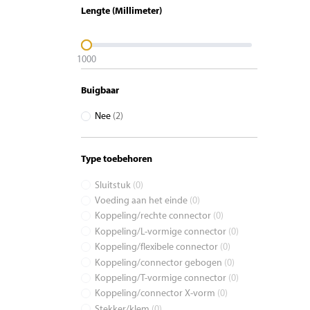
Lengte (Millimeter)
1000
Buigbaar
Nee
(2)
Type toebehoren
Sluitstuk
(0)
Voeding aan het einde
(0)
Koppeling/rechte connector
(0)
Koppeling/L-vormige connector
(0)
Koppeling/flexibele connector
(0)
Koppeling/connector gebogen
(0)
Koppeling/T-vormige connector
(0)
Koppeling/connector X-vorm
(0)
Stekker/klem
(0)