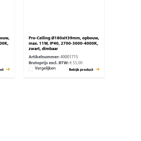
bouw,
Pro-Ceiling Ø180xH39mm, opbouw,
00K,
max. 11W, IP40, 2700-3000-4000K,
zwart, dimbaar
Artikelnummer:
40001715
Brutoprijs excl. BTW:
€ 55,00
Vergelijken
uct
Bekijk product