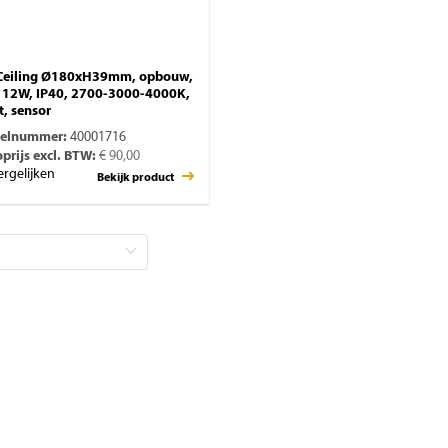
Ceiling Ø180xH39mm, opbouw,
 12W, IP40, 2700-3000-4000K,
t, sensor
kelnummer:
40001716
prijs excl. BTW:
€ 90,00
ergelijken
Bekijk product