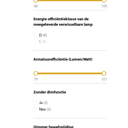
48
109
Energie-efficiëntieklasse van de
meegeleverde verwisselbare lamp
D
(4)
E
(0)
Armatuurefficiëntie (Lumen/Watt)
79
101
Zonder dimfunctie
Ja
(2)
Nee
(2)
Dimmer faseafsnijding