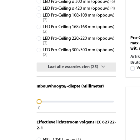
LED Pro-Ceiling ø 300 mm (opbouw)
(6)
LED Pro-Ceiling ø 420 mm (opbouw)
(4)
LED Pro-Ceiling 108x108 mm (opbouw)
(2)
LED Pro-Ceiling 168x168 mm (opbouw)
(2)
Pro-
LED Pro-Ceiling 220x220 mm (opbouw)
max.
(2)
wit,
LED Pro-Ceiling 300x300 mm (opbouw)
(2)
Arti
Bruto
Laat alle waardes zien (25)
V
Inbouwhoogte/-diepte (Millimeter)
0
Effectieve lichtstroom volgens IEC 62722-
2-1
600 - 1050 Lumen
(1)