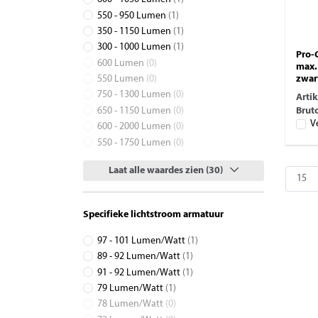
550 - 950 Lumen
(1)
350 - 1150 Lumen
(1)
300 - 1000 Lumen
(1)
Pro-
600 Lumen
(0)
max.
550 Lumen
(0)
zwar
750 - 1300 Lumen
(0)
Arti
650 - 1150 Lumen
(0)
Bruto
V
600 - 2000 Lumen
(0)
550 - 1750 Lumen
(0)
Laat alle waardes zien (30)
Specifieke lichtstroom armatuur
97 - 101 Lumen/Watt
(1)
89 - 92 Lumen/Watt
(1)
91 - 92 Lumen/Watt
(1)
79 Lumen/Watt
(1)
78 Lumen/Watt
(0)