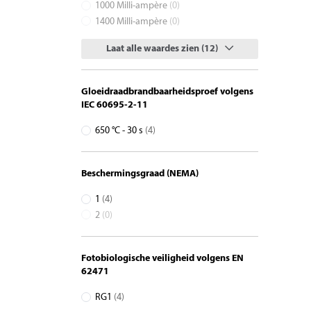
1000 Milli-ampère
(0)
1400 Milli-ampère
(0)
Laat alle waardes zien (12)
Gloeidraadbrandbaarheidsproef volgens
IEC 60695-2-11
650 °C - 30 s
(4)
Beschermingsgraad (NEMA)
1
(4)
2
(0)
Fotobiologische veiligheid volgens EN
62471
RG1
(4)