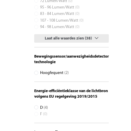
72 Lumen/Watt
(0)
95 - 96 Lumen/Watt
(0)
83 - 84 Lumen/Watt
(0)
107 - 108 Lumen/Watt
(0)
94 - 98 Lumen/Watt
(0)
Laat alle waardes zien (38)
Bewegingssensor/aanwezigheidsdetector
technologie
Hoogfequent
(2)
Energie-efficiëntieklasse van de lichtbron
volgens EU regelgeving 2019/2015
D
(4)
F
(0)