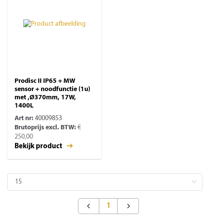
Prodisc II IP65 + MW
sensor + noodfunctie (1u)
met ,Ø370mm, 17W,
1400L
Art nr:
40009853
Brutoprijs excl. BTW:
€
250,00
Bekijk product
1