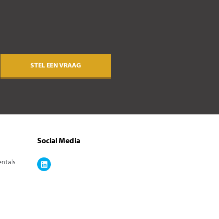
STEL EEN VRAAG
Social Media
entals