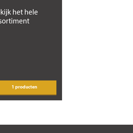
kijk het hele
sortiment
1 producten