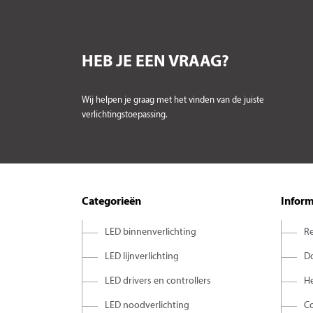
HEB JE EEN VRAAG?
Wij helpen je graag met het vinden van de juiste
verlichtingstoepassing.
Categorieën
Inform
LED binnenverlichting
Re
LED lijnverlichting
D
LED drivers en controllers
H
LED noodverlichting
C