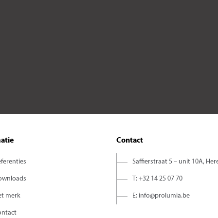
atie
Contact
ferenties
Saffierstraat 5 – unit 10A, Her
ownloads
T: +32 14 25 07 70
et merk
E: info@prolumia.be
ontact