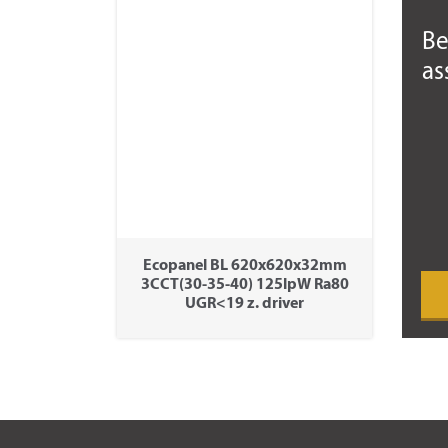
Be
as
Ecopanel BL 620x620x32mm
3CCT(30-35-40) 125lpW Ra80
UGR<19 z. driver