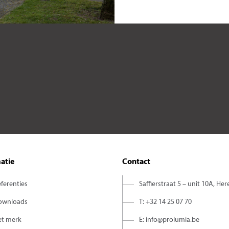
atie
Contact
ferenties
Saffierstraat 5 – unit 10A, Her
ownloads
T: +32 14 25 07 70
et merk
E: info@prolumia.be