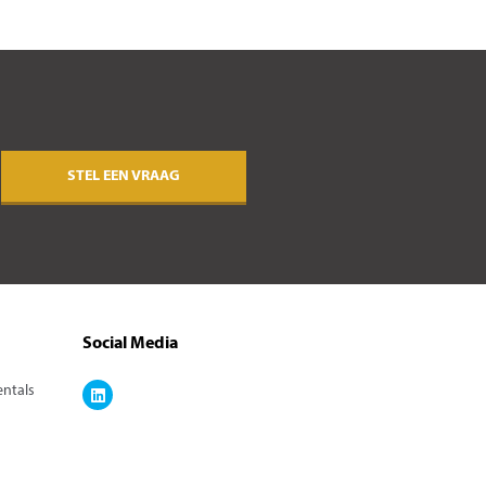
STEL EEN VRAAG
Social Media
entals