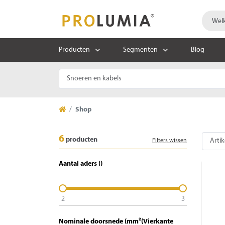
Producten
Segmenten
Blog
Shop
6
producten
Filters wissen
Aantal aders ()
2
3
Nominale doorsnede (mm²(Vierkante