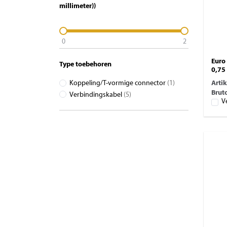
millimeter))
0
2
Euro 
Type toebehoren
0,7
Arti
Koppeling/T-vormige connector
(1)
Bruto
Verbindingskabel
(5)
V