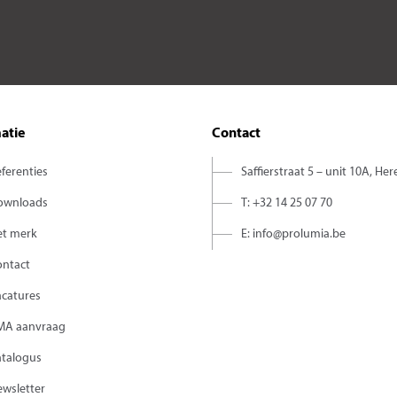
atie
Contact
ferenties
Saffierstraat 5 – unit 10A, Her
ownloads
T: +32 14 25 07 70
et merk
E: info@prolumia.be
ontact
acatures
MA aanvraag
atalogus
wsletter