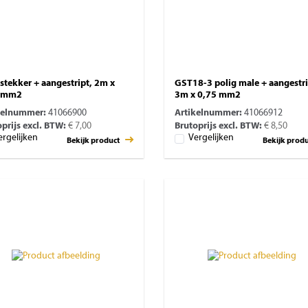
stekker + aangestript, 2m x
GST18-3 polig male + aangestri
5 mm2
3m x 0,75 mm2
kelnummer:
41066900
Artikelnummer:
41066912
prijs excl. BTW:
€ 7,00
Brutoprijs excl. BTW:
€ 8,50
ergelijken
Vergelijken
Bekijk product
Bekijk prod