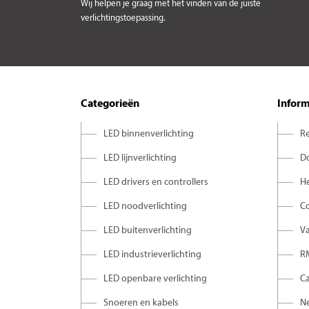
Wij helpen je graag met het vinden van de juiste
verlichtingstoepassing.
Categorieën
Inform
LED binnenverlichting
Re
LED lijnverlichting
D
LED drivers en controllers
H
LED noodverlichting
C
LED buitenverlichting
V
LED industrieverlichting
R
LED openbare verlichting
C
Snoeren en kabels
Ne