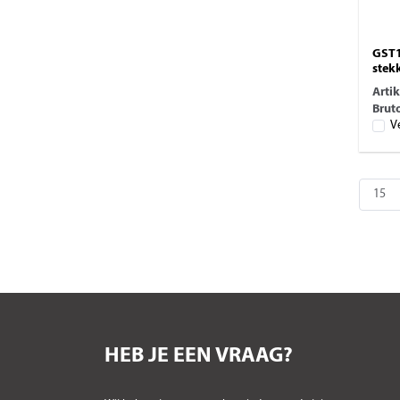
GST1
stek
Arti
Bruto
V
HEB JE EEN VRAAG?