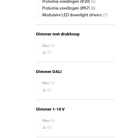
Prolumia voedingen (IP20)
(5)
Prolumia voedingen (IP67)
(6)
Modulaire LED downlight drivers
(1)
Dimmer met drukknop
Nee
(0)
Ja
(0)
Dimmer DALI
Nee
(0)
Ja
(0)
Dimmer 1-10 V
Nee
(0)
Ja
(0)