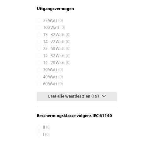
Uitgangsvermogen
25 Watt
(0)
100 Watt
(0)
13 - 32 Watt
(0)
14 - 22 Watt
(0)
25 - 60 Watt
(0)
12 - 32 Watt
(0)
12 - 20 Watt
(0)
30 Watt
(0)
40 Watt
(0)
60 Watt
(0)
Laat alle waardes zien (19)
Beschermingsklasse volgens IEC 61140
II
(0)
I
(0)