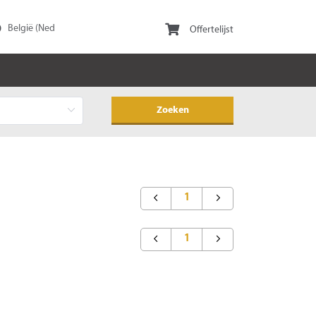
Offertelijst
1
1