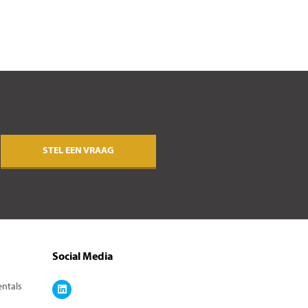
STEL EEN VRAAG
Social Media
entals